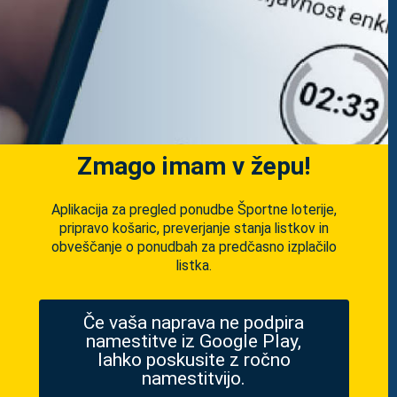
Zmago imam v žepu!
Aplikacija za pregled ponudbe Športne loterije,
pripravo košaric, preverjanje stanja listkov in
obveščanje o ponudbah za predčasno izplačilo
listka.
Če vaša naprava ne podpira
namestitve iz Google Play,
lahko poskusite z ročno
namestitvijo.