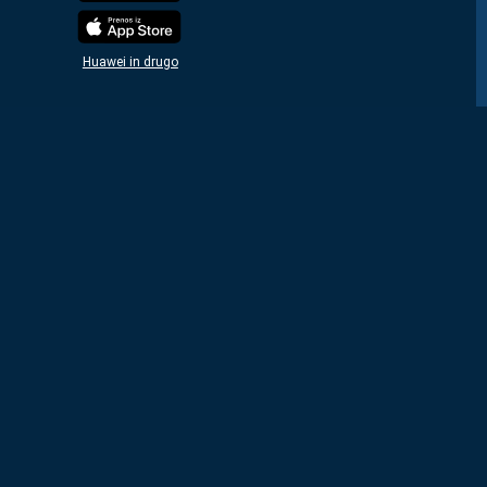
Huawei in drugo
Denarna sredstva, zbrana od iger na srečo, so namenjena
financiranju invalidskih, humanitarnih in športnih organizacij.