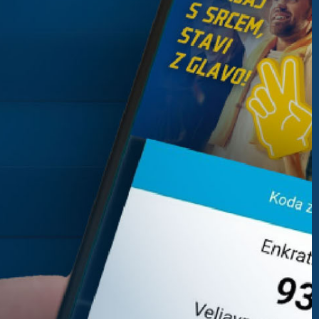
24/7 LIVE
Rezultati
Navodila in pomoč
Identifikacija listka
Prvak dneva
Top dobitki
Odgovorno igranje
Tema
Mobilna aplikacija