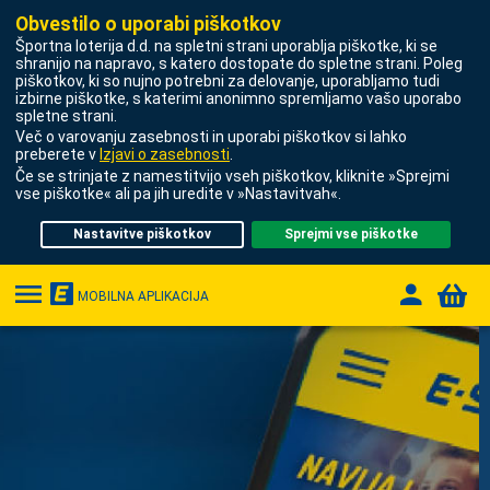
Obvestilo o uporabi piškotkov
Športna loterija d.d.
na spletni strani uporablja piškotke, ki se
shranijo na napravo, s katero dostopate do spletne strani. Poleg
piškotkov, ki so nujno potrebni za delovanje, uporabljamo tudi
STAVE
izbirne piškotke, s katerimi anonimno spremljamo vašo uporabo
spletne strani.
Več o varovanju zasebnosti in uporabi piškotkov si lahko
V ŽIVO
preberete v
Izjavi o zasebnosti
.
Če se strinjate z namestitvijo vseh piškotkov, kliknite »Sprejmi
vse piškotke« ali pa jih uredite v »Nastavitvah«.
E-IGRE
Nastavitve piškotkov
Sprejmi vse piškotke
LUCKY 7
MOBILNA APLIKACIJA
STAVE NA ŠTEVILKE
NAPOVEDNE IGRE
VIRTUALNE IGRE
PROMOCIJE