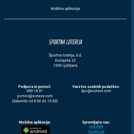
Mobilna aplikacija
Športna loterija, d.d.
Dunajska 22
1000 Ljubljana
Podpora in pomoč:
Varstvo osebnih podatkov:
080 18 01
moc.evats-e@opd
moc.evats-e@comop
(delavniki od 8:00 do 15:00)
Mobilna aplikacija:
Spremljajte nas:
LinkedIN
Facebook